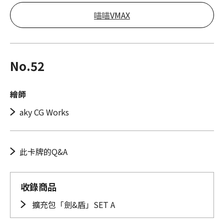
喵喵VMAX
No.52
繪師
aky CG Works
此卡牌的Q&A
收錄商品
擴充包「劍&盾」SET A