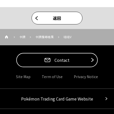
返回
卡牌
卡牌搜尋結果
喵喵V
Contact
Site Map
Term of Use
Privacy Notice
Pokémon Trading Card Game Website