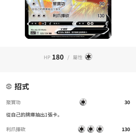
180
HP
/
屬性
招式
聚寶功
30
從自己的牌庫抽出1張卡。
利爪揮砍
130