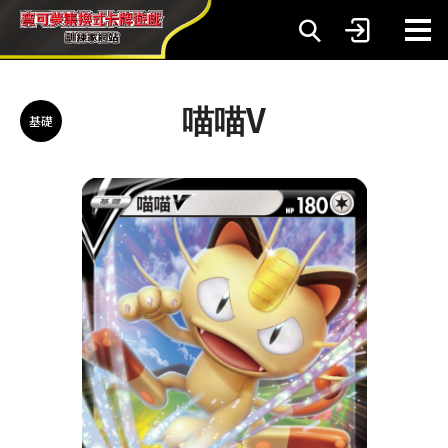
喵喵V
基礎