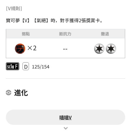
[V規則]
寶可夢【V】【氣絕】時，對手獲得2張獎賞卡。
弱點
抵抗力
撤退
×2
--
D
125/154
進化
喵喵V