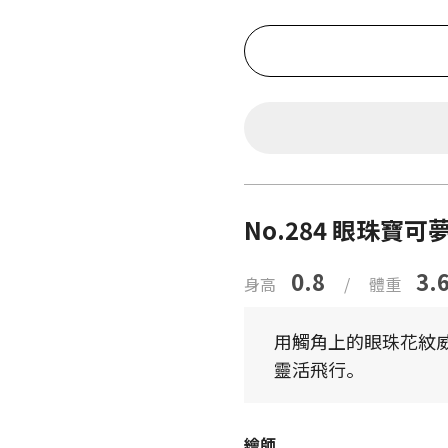
No.284 眼珠寶可
0.8
3.
身高
/
體重
用觸角上的眼珠花紋
靈活飛行。
繪師