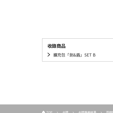
收錄商品
擴充包「劍&盾」SET B
TOP
卡牌
卡牌搜尋結果
雨翅