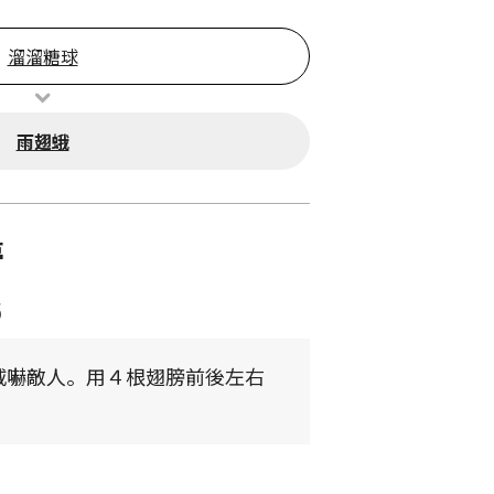
溜溜糖球
雨翅蛾
夢
6
威嚇敵人。用４根翅膀前後左右