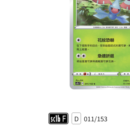
D
011/153