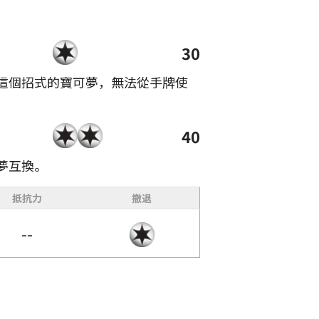
30
這個招式的寶可夢，無法從手牌使
40
夢互換。
抵抗力
撤退
--