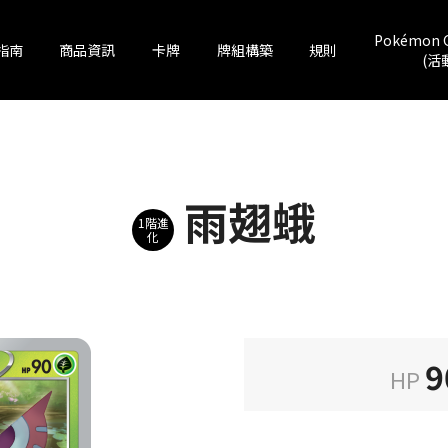
Pokémon 
指南
商品資訊
卡牌
牌組構築
規則
(活
雨翅蛾
1階進
化
9
HP