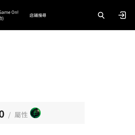
Game On!
店鋪搜尋
動)
0
/
屬性