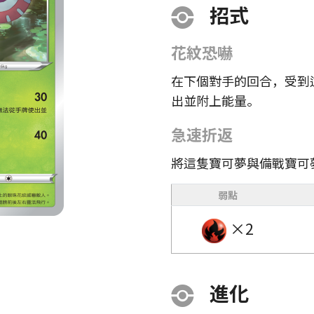
招式
花紋恐嚇
在下個對手的回合，受到
出並附上能量。
急速折返
將這隻寶可夢與備戰寶可
弱點
×2
進化