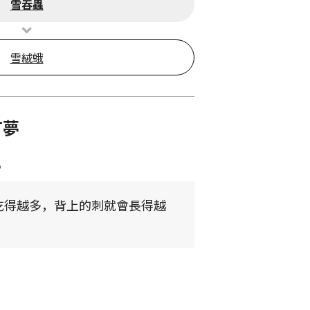
雪吞蟲
雪絨蛾
可夢
8
吃得越多，背上的刺就會長得越