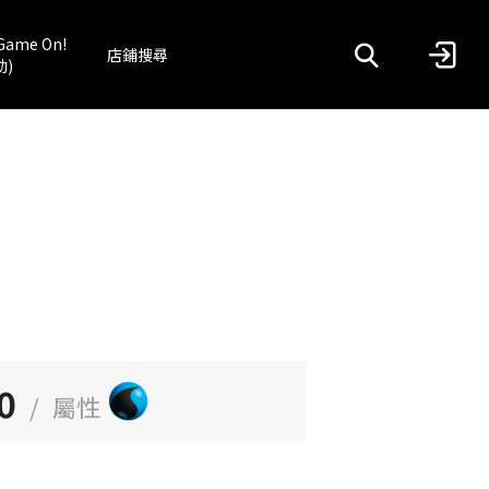
Game On!
店鋪搜尋
動)
0
/
屬性