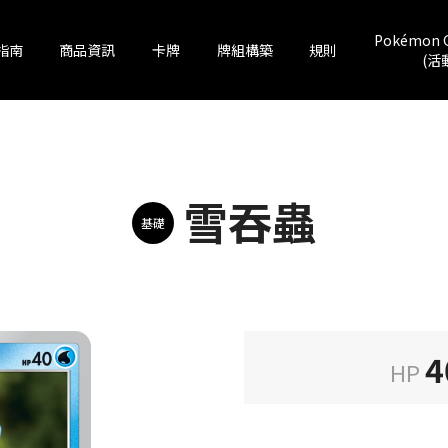
Pokémon 
指南
商品資訊
卡牌
牌組構築
規則
(活
雪吞蟲
基礎
4
HP