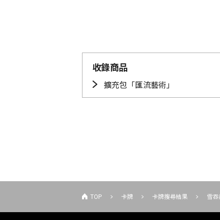
收錄商品
擴充包「匯流藝術」
TOP
卡牌
卡牌搜尋結果
雪吞