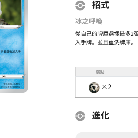
招式
冰之呼喚
從自己的牌庫選擇最多2
入手牌。並且重洗牌庫。
弱點
×2
進化