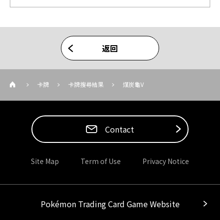
返回
卡牌
卡牌搜尋結果
煤炭龜V
Contact
Site Map
Term of Use
Privacy Notice
Pokémon Trading Card Game Website