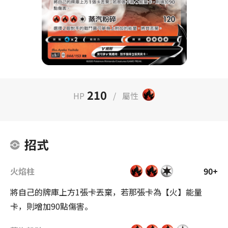
210
HP
/
屬性
招式
火焰柱
90+
將自己的牌庫上方1張卡丟棄，若那張卡為【火】能量
卡，則增加90點傷害。