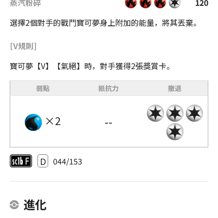
蒸汽粉碎
120
選擇2個對手的戰鬥寶可夢身上附加的能量，將其丟棄。
[V規則]
寶可夢【V】【氣絕】時，對手獲得2張獎賞卡。
弱點
抵抗力
撤退
×2
--
D
044/153
進化