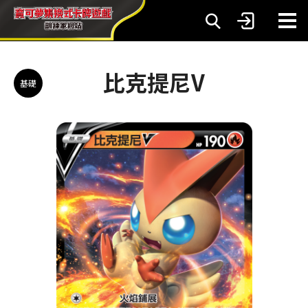
比克提尼V
基礎