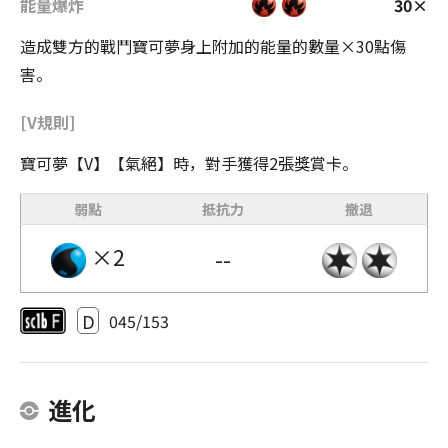
能量爆炸
30×
造成雙方的戰鬥寶可夢身上附加的能量的數量×30點傷
害。
[V規則]
寶可夢【V】【氣絕】時，對手獲得2張獎賞卡。
弱點
抵抗力
撤退
×2
--
D
045/153
進化