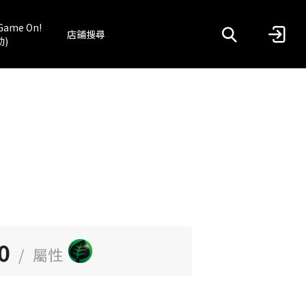
Game On!
店鋪搜尋
動)
0
/
屬性