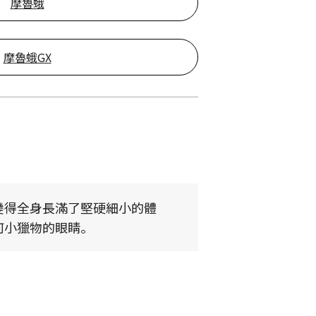
摩魯蛾
摩魯蛾GX
變得全身長滿了堅硬細小的體
何小獵物的眼睛。