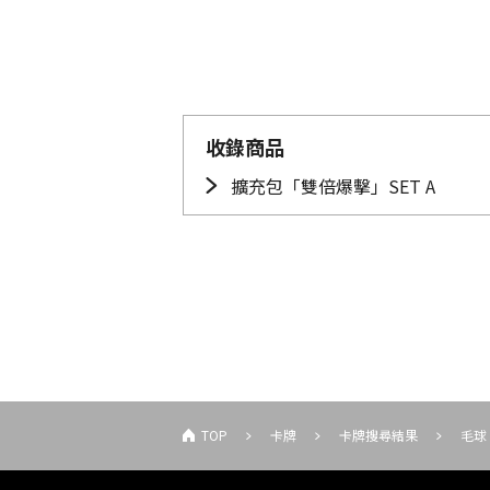
收錄商品
擴充包「雙倍爆擊」SET A
TOP
卡牌
卡牌搜尋結果
毛球