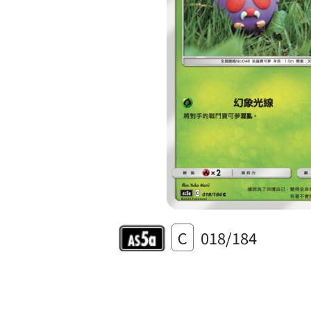
C
018/184