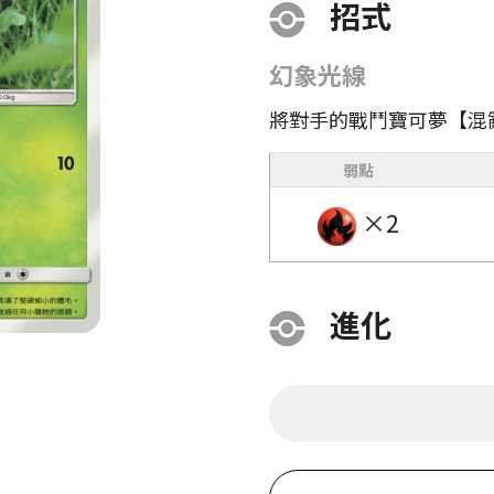
招式
幻象光線
將對手的戰鬥寶可夢【混
弱點
×2
進化