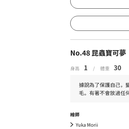
No.48 昆蟲寶可夢
1
30
身高
/
體重
據說為了保護自己，
毛。有著不會放過任
繪師
Yuka Morii