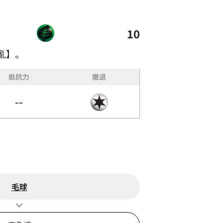
10
亂】。
抵抗力
撤退
--
毛球