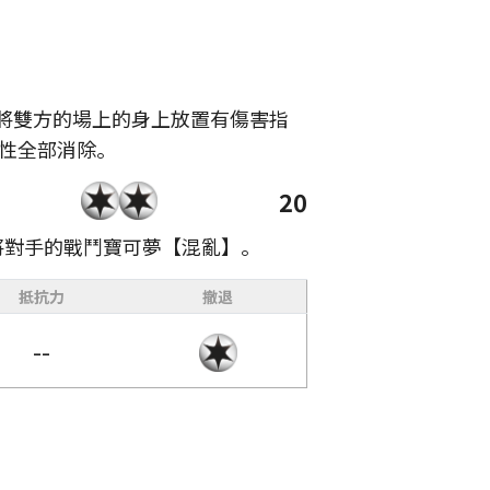
將雙方的場上的身上放置有傷害指
特性全部消除。
20
將對手的戰鬥寶可夢【混亂】。
抵抗力
撤退
--