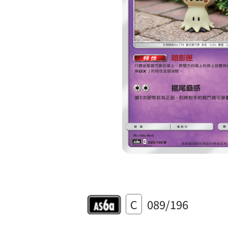
C
089/196