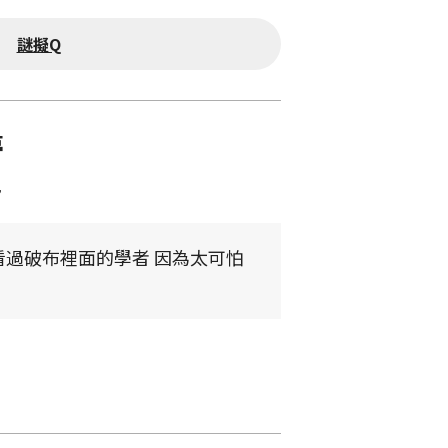
謎擬Q
夢
7
看過破布裡面的學者 因為太可怕