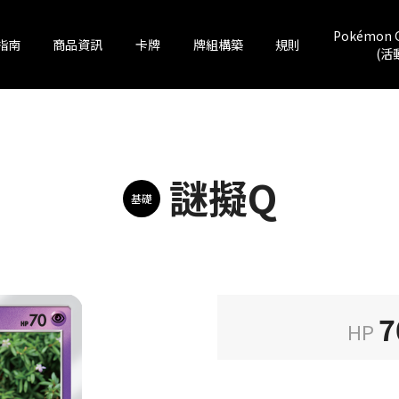
Pokémon 
指南
商品資訊
卡牌
牌組構築
規則
(活
謎擬Q
基礎
7
HP