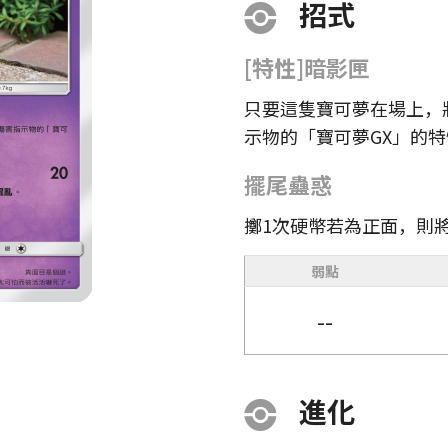
招式
[特性]暗影匣
只要這隻寶可夢在場上，
示物的「寶可夢GX」的
擺尾蠱惑
擲1次硬幣若為正面，則
弱點
--
進化