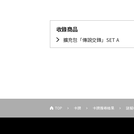
收錄商品
擴充包「傳說交鋒」SET A
TOP
卡牌
卡牌搜尋結果
謎擬