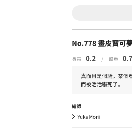
No.778 畫皮寶可
0.2
0.
身高
/
體重
真面目是個謎。某個
而被活活嚇死了。
繪師
Yuka Morii