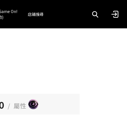
Game On!
店鋪搜尋
動)
0
/
屬性