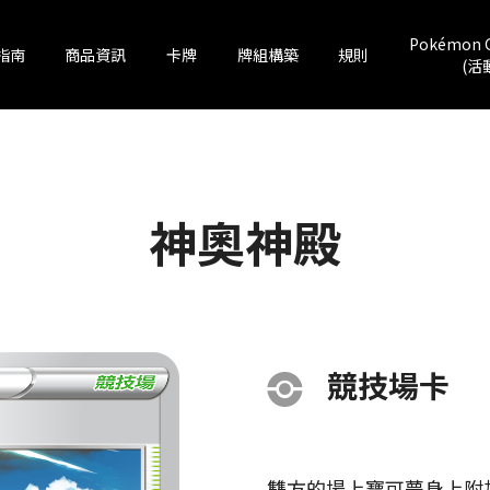
Pokémon 
指南
商品資訊
卡牌
牌組構築
規則
(活
神奧神殿
競技場卡
雙方的場上寶可夢身上附