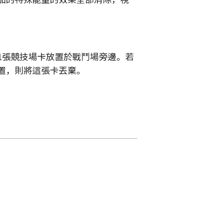
1張競技場卡放置於戰鬥場旁邊。若
置，則將這張卡丟棄。