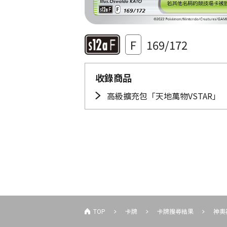
F
169/172
收錄商品
高級擴充包「天地萬物VSTAR」
TOP
卡牌
卡牌搜尋結果
神奧