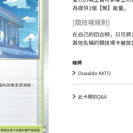
為提供1個【無】能量。
[競技場規則]
在自己的回合時，只可將
其他名稱的競技場卡被放
繪師
Oswaldo KATO
此卡牌的Q&A