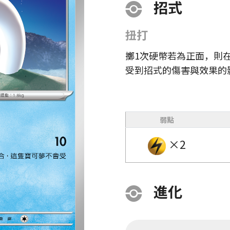
招式
扭打
擲1次硬幣若為正面，則
受到招式的傷害與效果的
弱點
×2
進化