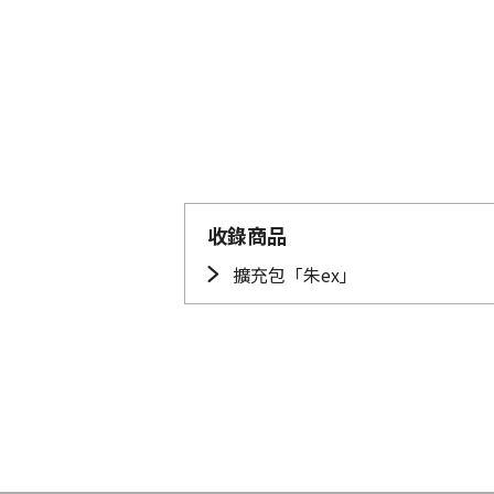
收錄商品
擴充包「朱ex」