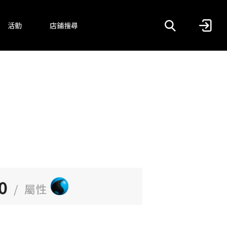
活動
店鋪搜尋
0
/
屬性