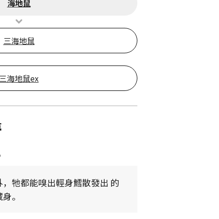
海地鼠
三海地鼠
三海地鼠ex
夢
8
外，牠都能嗅出輕身鱈散發出 的
藏身。