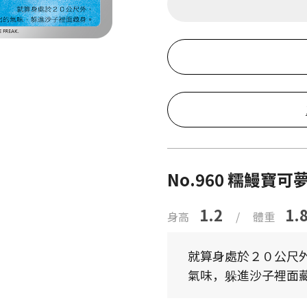
No.960 糯鰻寶可
1.2
1.
身高
/
體重
就算身處於２０公尺
氣味，躲進沙子裡面