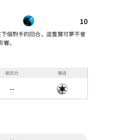
10
在下個對手的回合，這隻寶可夢不會
影響。
抵抗力
撤退
--