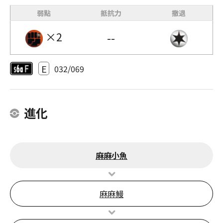
弱點
抵抗力
撤退
×2
--
E
032/069
進化
麻麻小魚
麻麻鰻