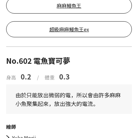
麻麻鰻魚王
超級麻麻鰻魚王ex
No.602 電魚寶可夢
0.2
0.3
身高
/
體重
由於只能放出微弱的電，所以會由許多麻麻
小魚聚集起來，放出強大的電流。
繪師
Yuka Morii