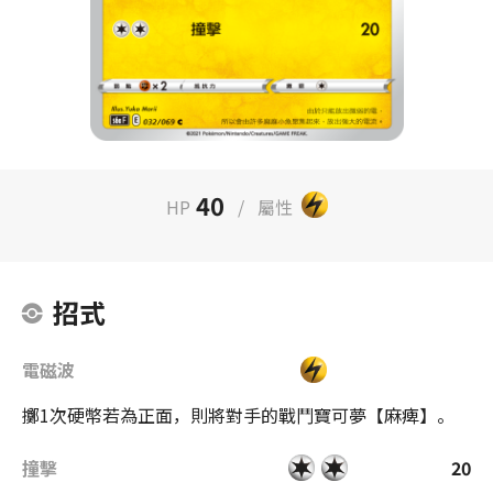
40
HP
/
屬性
招式
電磁波
擲1次硬幣若為正面，則將對手的戰鬥寶可夢【麻痺】。
撞擊
20