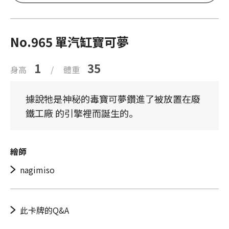
No.965 單汽缸寶可夢
1
35
身高
/
體重
據說牠是神秘的毒寶可夢鑽進了被放置在廢
鐵工廠 的引擎裡而誕生的。
繪師
nagimiso
此卡牌的Q&A