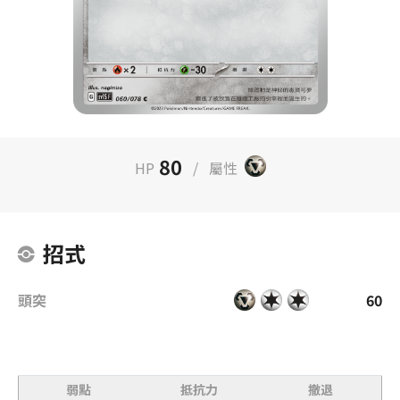
80
HP
/
屬性
招式
頭突
60
弱點
抵抗力
撤退