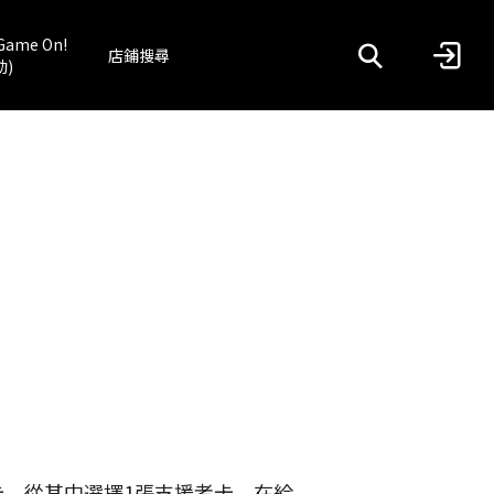
Game On!
店鋪搜尋
動)
卡，從其中選擇1張支援者卡，在給