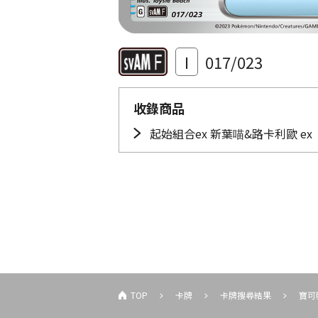
I
017/023
收錄商品
起始組合ex 新葉喵&路卡利歐 ex
TOP
卡牌
卡牌搜尋結果
寶可