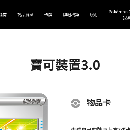
Pokémon 
指南
商品資訊
卡牌
牌組構築
規則
(活
寶可裝置3.0
物品卡
查看自己的牌庫上方7張