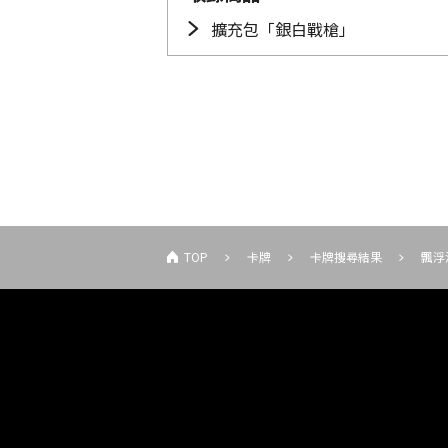
擴充包「銀白戰槍」
TOP
卡牌
卡牌搜尋結果
飄浮