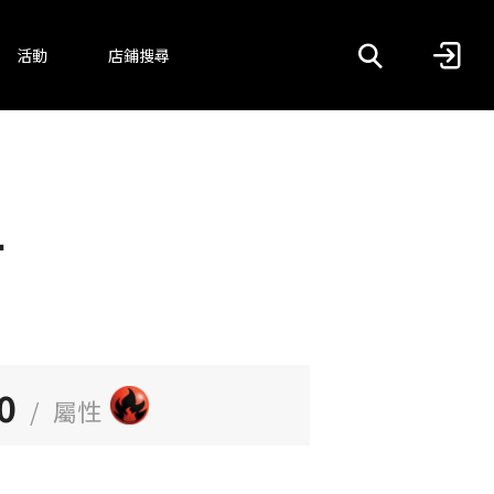
活動
店鋪搜尋
子
0
/
屬性