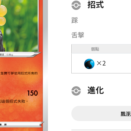
招式
踩
舌擊
弱點
×2
進化
飄浮