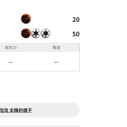
20
50
抵抗力
撤退
--
--
泡泡 太陽的樣子