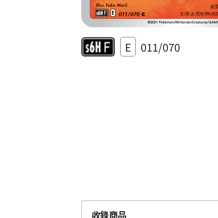
E
011/070
收錄商品