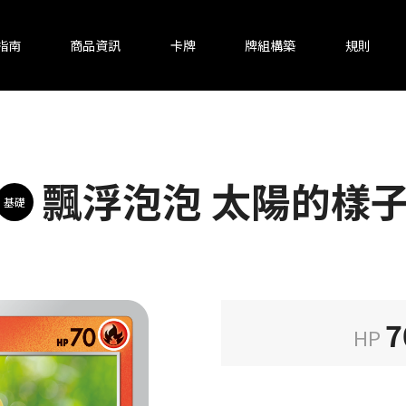
指南
商品資訊
卡牌
牌組構築
規則
飄浮泡泡 太陽的樣
基礎
7
HP