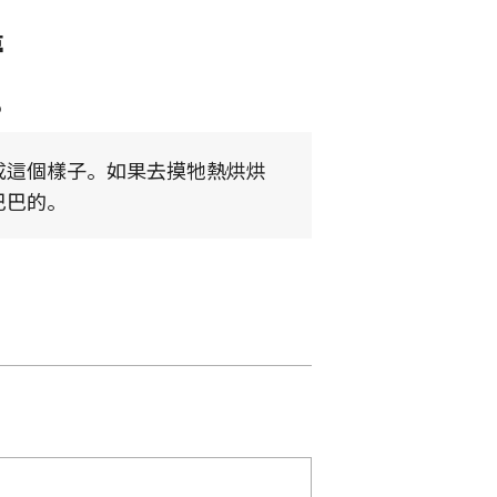
夢
8
成這個樣子。如果去摸牠熱烘烘
巴巴的。