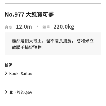
No.977 大鯰寶可夢
12.0m
220.0kg
身高
/
體重
雖然是個大胃王，但不擅長捕食。 會和米立
龍聯手捕捉獵物。
繪師
Kouki Saitou
此卡牌的Q&A