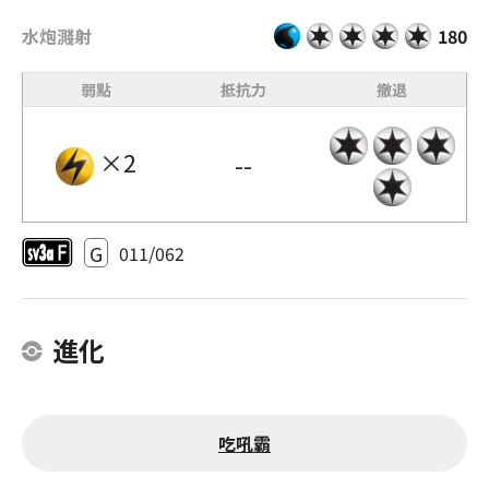
水炮濺射
180
弱點
抵抗力
撤退
×2
--
G
011/062
進化
吃吼霸