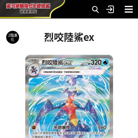
烈咬陸鯊ex
2階進
化