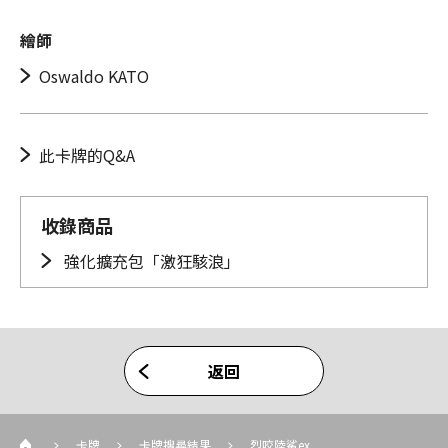
繪師
Oswaldo KATO
此卡牌的Q&A
收錄商品
強化擴充包「激狂駭浪」
返回
卡牌
卡牌搜尋結果
烈咬陸鯊ex