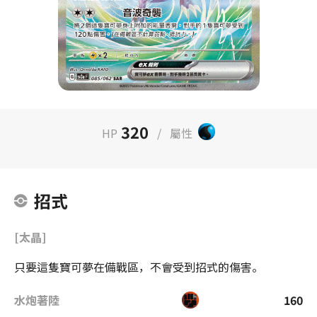
320
HP
/
屬性
招式
[太晶]
只要這隻寶可夢在備戰區，不會受到招式的傷害。
水炮著陸
160