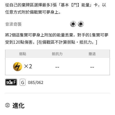
從自己的棄牌區選擇最多3張「基本【鬥】能量」卡，以
任意方式附於備戰寶可夢身上。
音波奇襲
將2個這隻寶可夢身上附加的能量丟棄，對手的1隻寶可夢
受到120點傷害。[在備戰區不計算弱點・抵抗力。]
弱點
抵抗力
撤退
×2
--
--
G
085/062
進化