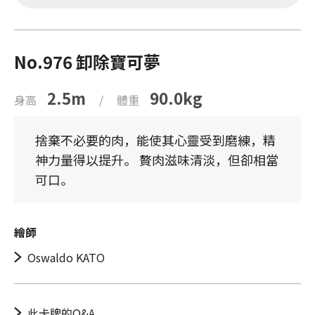
No.976 卸除寶可夢
2.5m
90.0kg
身高
/
體重
捨棄不必要的肉，能使其心靈受到磨練，精
神力量得以提升。 贅肉滋味清淡，但卻相當
可口。
繪師
Oswaldo KATO
此卡牌的Q&A