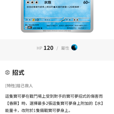
120
HP
/
屬性
招式
[特性]捨己救人
這隻寶可夢在戰鬥場上受到對手的寶可夢招式的傷害而
【昏厥】時，選擇最多2張這隻寶可夢身上附加的【水】
能量卡，改附於1隻備戰寶可夢身上。