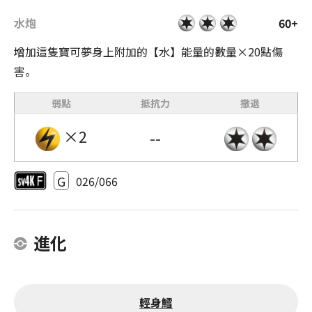
水炮
60+
增加這隻寶可夢身上附加的【水】能量的數量×20點傷
害。
弱點
抵抗力
撤退
×2
--
G
026/066
進化
輕身鱈