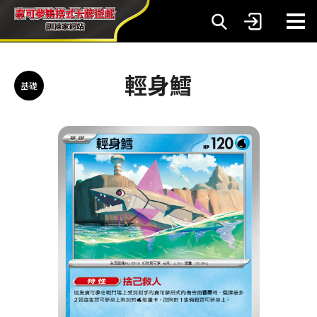
輕身鱈
基礎