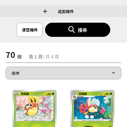
追加條件
搜尋
清空條件
70
個
第 1 頁
/ 共 4 頁