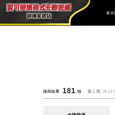
新手
181
搜尋結果
個
第 1 頁
/ 共 10
卡牌搜尋