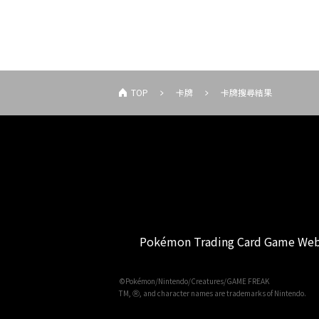
TOP
卡牌
卡牌搜尋結果
Pokémon Trading Card Game Web
©Pokémon/Nintendo/Creatures/GAME FREAK
TM, Ⓡ, and character names are trademarks of Nintendo.