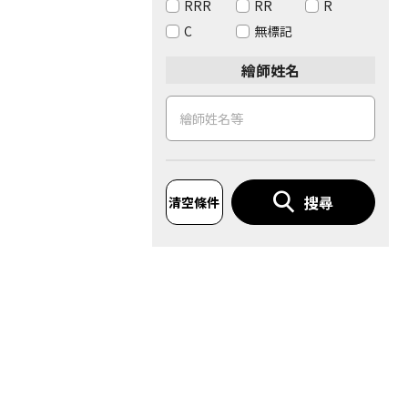
RRR
RR
R
C
無標記
繪師姓名
搜尋
清空條件