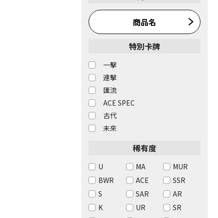
商品名
特別卡牌
一擊
連擊
匯流
ACE SPEC
古代
未來
稀有度
U
MA
MUR
BWR
ACE
SSR
S
SAR
AR
K
UR
SR