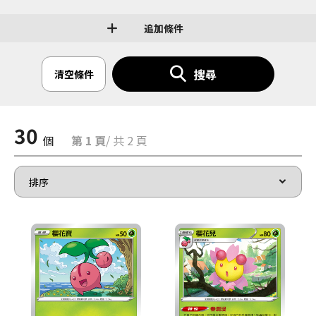
追加條件
搜尋
清空條件
30
個
第 1 頁
/ 共 2 頁