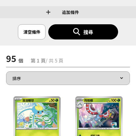
追加條件
搜尋
清空條件
95
個
第 1 頁
/ 共 5 頁