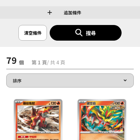
追加條件
搜尋
清空條件
79
個
第 1 頁
/ 共 4 頁