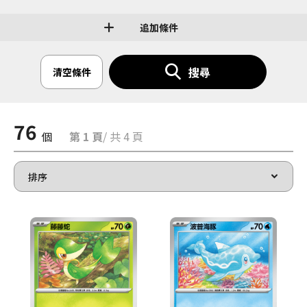
追加條件
搜尋
清空條件
76
個
第 1 頁
/ 共 4 頁