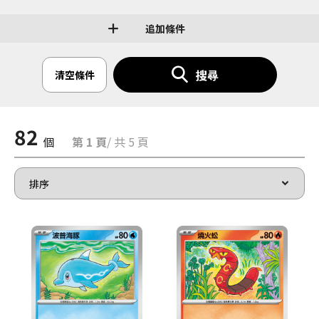
追加條件
搜尋
清空條件
82
個
第 1 頁
/ 共 5 頁