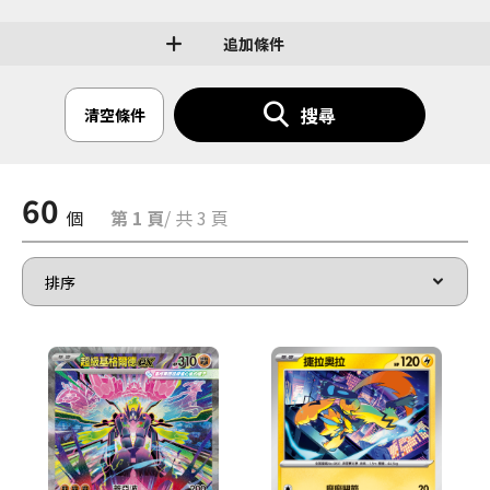
追加條件
搜尋
清空條件
60
個
第 1 頁
/ 共 3 頁