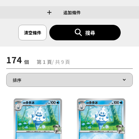
追加條件
搜尋
清空條件
174
個
第 1 頁
/ 共 9 頁