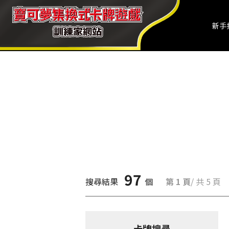
新手
97
搜尋結果
個
第 1 頁
/ 共 5 頁
卡牌搜尋