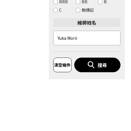
RRR
RR
R
C
無標記
繪師姓名
搜尋
清空條件