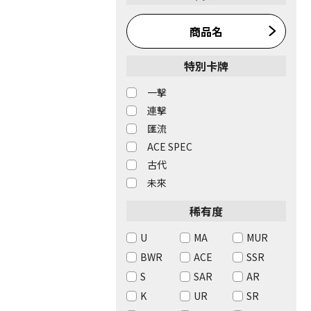
商品名
特別卡牌
一擊
連擊
匯流
ACE SPEC
古代
未來
稀有度
U
MA
MUR
BWR
ACE
SSR
S
SAR
AR
K
UR
SR