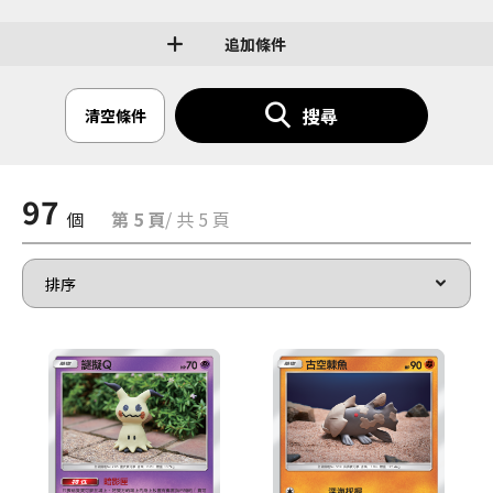
追加條件
搜尋
清空條件
97
個
第 5 頁
/ 共 5 頁