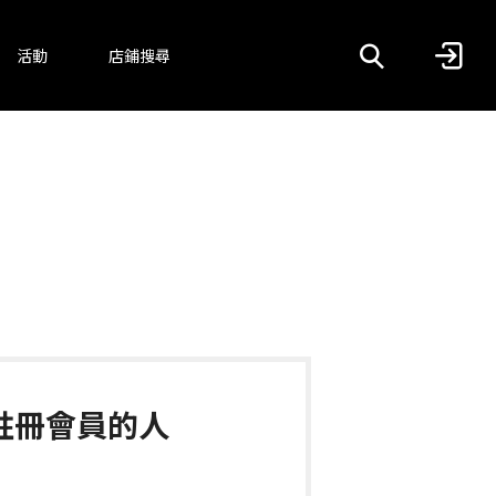
活動
店鋪搜尋
註冊會員的人