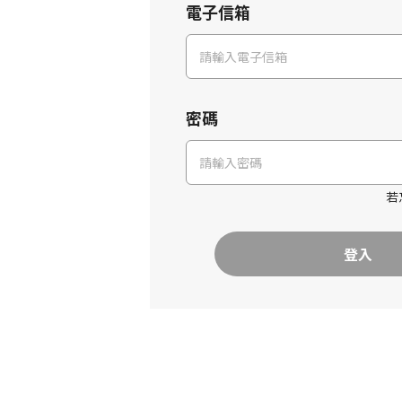
電子信箱
密碼
若
登入