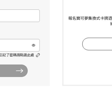
報名寶可夢集換式卡牌

忘記了密碼請點選此處