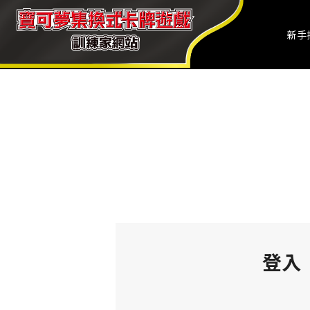
新手
登入