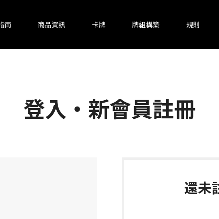
指南
商品資訊
卡牌
牌組構築
規則
登入・
新會員註冊
還未