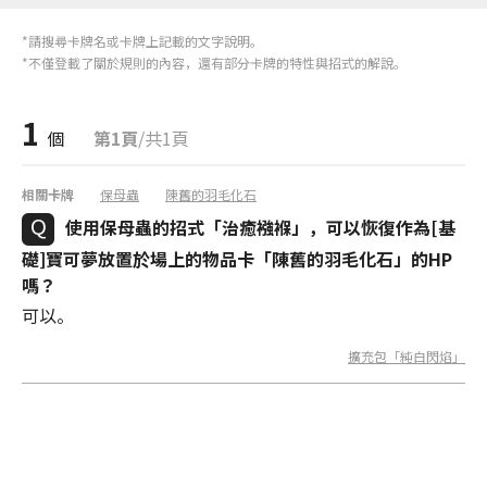
*請搜尋卡牌名或卡牌上記載的文字說明。
*不僅登載了關於規則的內容，還有部分卡牌的特性與招式的解說。
1
個
第1頁
/共1頁
相關卡牌
保母蟲
陳舊的羽毛化石
使用保母蟲的招式「治癒襁褓」，可以恢復作為[基
礎]寶可夢放置於場上的物品卡「陳舊的羽毛化石」的HP
嗎？
可以。
擴充包「純白閃焰」