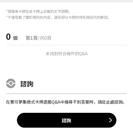
*請搜尋卡牌名或卡牌上記載的文字說明。
*不僅登載了關於規則的內容，還有部分卡牌的特性與招式的解說。
0
個
第1頁
/共0頁
未找到符合條件的Q&A
諮詢
在寶可夢集換式卡牌遊戲Q&A中搜尋不到答案時，請從此處諮詢。
諮詢