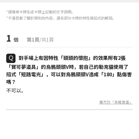
*請搜尋卡牌名或卡牌上記載的文字說明。
*不僅登載了關於規則的內容，還有部分卡牌的特性與招式的解說。
1
個
第1頁
/共1頁
對手場上有因特性「頭頭的懷抱」的效果附有2張
「寶可夢道具」的烏鴉頭頭V時，若自己的勒克貓使用了
招式「短路電光」，可以對烏鴉頭頭V造成「180」點傷害
嗎？
不可以。
擴充包「思維激盪」