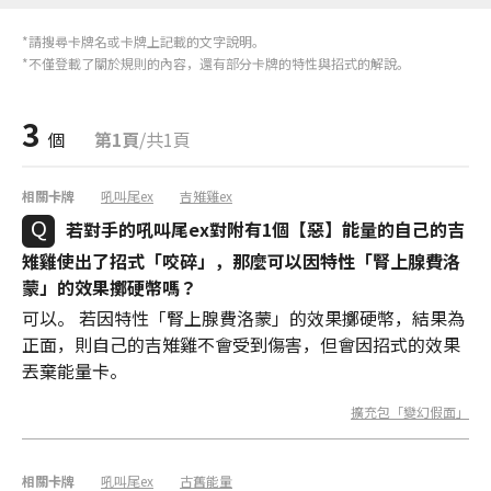
*請搜尋卡牌名或卡牌上記載的文字說明。
*不僅登載了關於規則的內容，還有部分卡牌的特性與招式的解說。
3
個
第1頁
/共1頁
相關卡牌
吼叫尾ex
吉雉雞ex
若對手的吼叫尾ex對附有1個【惡】能量的自己的吉
雉雞使出了招式「咬碎」，那麼可以因特性「腎上腺費洛
蒙」的效果擲硬幣嗎？
可以。 若因特性「腎上腺費洛蒙」的效果擲硬幣，結果為
正面，則自己的吉雉雞不會受到傷害，但會因招式的效果
丟棄能量卡。
擴充包「變幻假面」
相關卡牌
吼叫尾ex
古舊能量