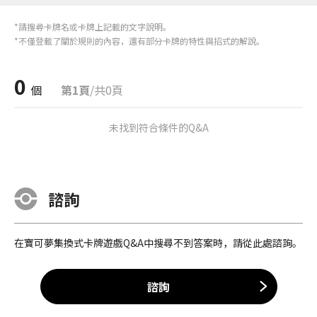
*請搜尋卡牌名或卡牌上記載的文字說明。
*不僅登載了關於規則的內容，還有部分卡牌的特性與招式的解說。
0
個
第1頁
/共0頁
未找到符合條件的Q&A
諮詢
在寶可夢集換式卡牌遊戲Q&A中搜尋不到答案時，請從此處諮詢。
諮詢