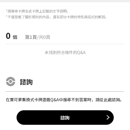
*請搜尋卡牌名或卡牌上記載的文字說明。
*不僅登載了關於規則的內容，還有部分卡牌的特性與招式的解說。
0
個
第1頁
/共0頁
未找到符合條件的Q&A
諮詢
在寶可夢集換式卡牌遊戲Q&A中搜尋不到答案時，請從此處諮詢。
諮詢