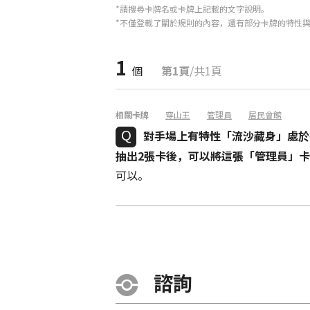
*請搜尋卡牌名或卡牌上記載的文字說明。
*不僅登載了關於規則的內容，還有部分卡牌的特性
1
個
第1頁
/共1頁
相關卡牌
穿山王
管理員
居民會館
對手場上有特性「流沙藏身」處於
抽出2張卡後，可以將這張「管理員」
可以。
諮詢