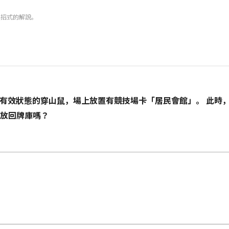
與招式的解說。
有效狀態的穿山鼠，場上放置有競技場卡「居民會館」。 此時
卡放回牌庫嗎？