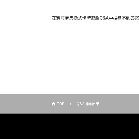
在寶可夢集換式卡牌遊戲Q&A中搜尋不到答
TOP
Q&A搜尋結果