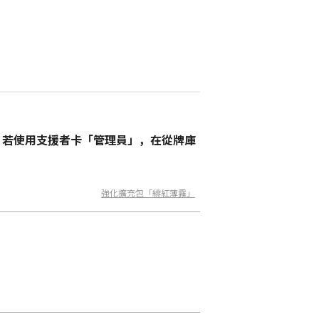
，若使用支援者卡「管理員」，在從牌庫
強化擴充包「緋紅薄霧」