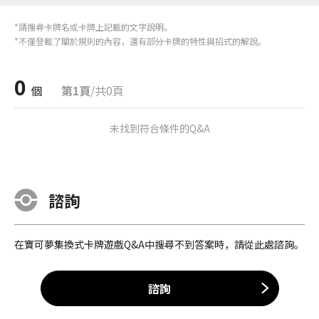
*請搜尋卡牌名或卡牌上記載的文字說明。
*不僅登載了關於規則的內容，還有部分卡牌的特性與招式的解說。
0
個
第1頁
/共0頁
未找到符合條件的Q&A
諮詢
在寶可夢集換式卡牌遊戲Q&A中搜尋不到答案時，請從此處諮詢。
諮詢