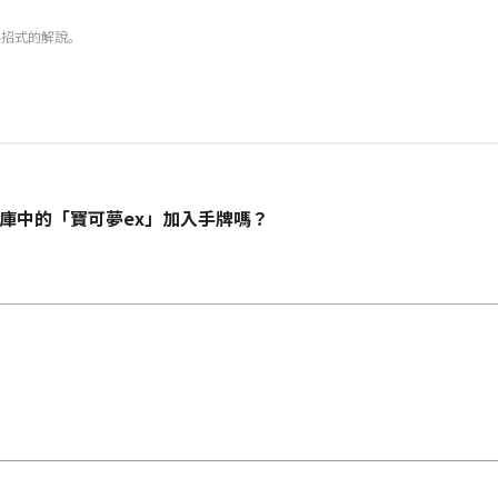
與招式的解說。
庫中的「寶可夢ex」加入手牌嗎？