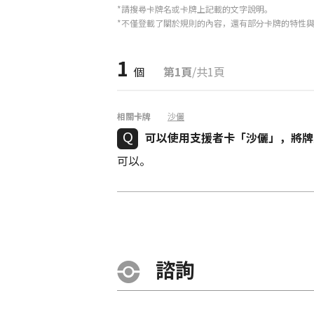
*請搜尋卡牌名或卡牌上記載的文字說明。
*不僅登載了關於規則的內容，還有部分卡牌的特性
1
個
第1頁
/共1頁
相關卡牌
沙儷
可以使用支援者卡「沙儷」，將牌
可以。
諮詢