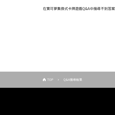
在寶可夢集換式卡牌遊戲Q&A中搜尋不到答
TOP
Q&A搜尋結果