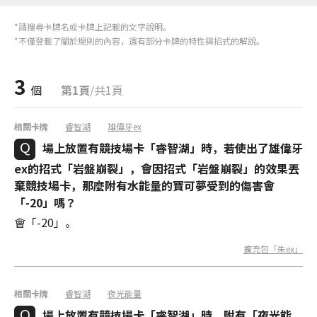
*請搜尋卡牌名或卡牌上記載的文字說明。
*不僅登載了關於規則的內容，還有部分卡牌的特性與招式的解說。
3
個
第1頁
/共1頁
相關卡牌
睿智湖
雄偉牙ex
場上放置有競技場卡「睿智湖」時，若使出了雄偉牙
ex的招式「岩盤崩裂」，會因招式「岩盤崩裂」的效果丟
棄競技場卡，那麼附有水能量的寶可夢受到的傷害會
「-20」嗎？
會「-20」。
擴充包「朱ex」
相關卡牌
睿智湖
夜光能量
場上放置有競技場卡「睿智湖」時，附有「夜光能