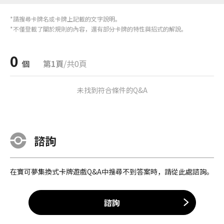
*請搜尋卡牌名或卡牌上記載的文字說明。
*不僅登載了關於規則的內容，還有部分卡牌的特性與招式的解說。
0
個
第1頁
/共0頁
未找到符合條件的Q&A
諮詢
在寶可夢集換式卡牌遊戲Q&A中搜尋不到答案時，請從此處諮詢。
諮詢