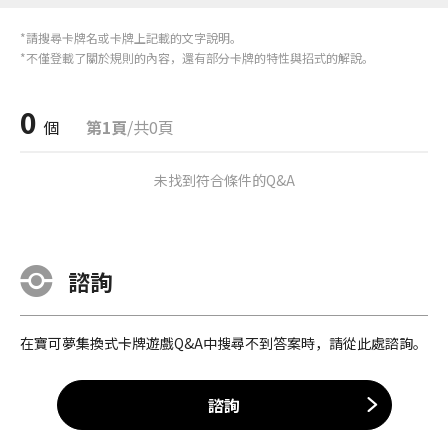
*請搜尋卡牌名或卡牌上記載的文字說明。
*不僅登載了關於規則的內容，還有部分卡牌的特性與招式的解說。
0
個
第1頁
/共0頁
未找到符合條件的Q&A
諮詢
在寶可夢集換式卡牌遊戲Q&A中搜尋不到答案時，請從此處諮詢。
諮詢