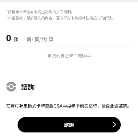
*請搜尋卡牌名或卡牌上記載的文字說明。
*不僅登載了關於規則的內容，還有部分卡牌的特性與招式的解說。
0
個
第1頁
/共0頁
未找到符合條件的Q&A
諮詢
在寶可夢集換式卡牌遊戲Q&A中搜尋不到答案時，請從此處諮詢。
諮詢