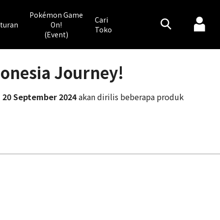
Pokémon Game
Cari
turan
On!
Toko
(Event)
onesia Journey!
l
20 September 2024
akan dirilis beberapa produk