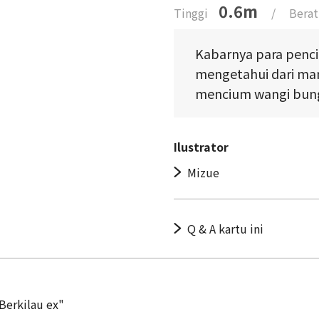
0.6m
Tinggi
/
Berat
Kabarnya para penc
mengetahui dari ma
mencium wangi bung
Ilustrator
Mizue
Q & A kartu ini
Berkilau ex"