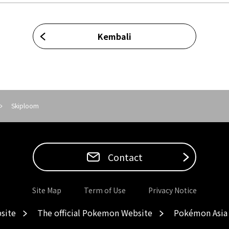
Kembali
Skiploom
Contact
Site Map
Term of Use
Privacy Notice
site
The official Pokemon Website
Pokémon Asia 