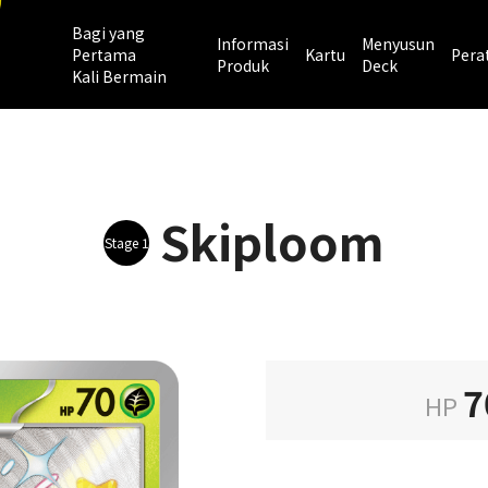
Bagi yang
Informasi
Menyusun
Pertama
Kartu
Pera
Produk
Deck
Kali Bermain
Skiploom
Stage 1
7
HP