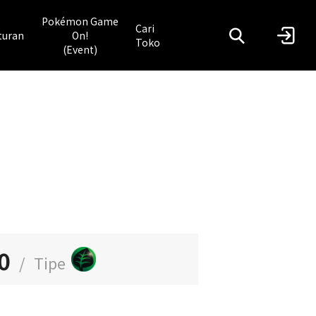
Pokémon Game
Cari
turan
On!
Toko
(Event)
0
/
Tipe