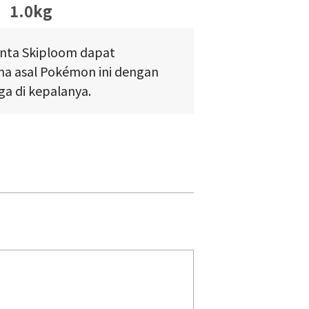
1.0kg
inta Skiploom dapat
na asal Pokémon ini dengan
a di kepalanya.