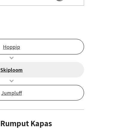
Hoppip
Skiploom
Jumpluff
 Rumput Kapas