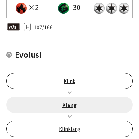
×2
-30
H
107/166
Evolusi
Klink
Klang
Klinklang