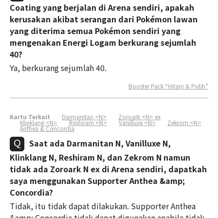
Coating yang berjalan di Arena sendiri, apakah
kerusakan akibat serangan dari Pokémon lawan
yang diterima semua Pokémon sendiri yang
mengenakan Energi Logam berkurang sejumlah
40?
Ya, berkurang sejumlah 40.
Booster Pack “Hitam & Putih”
Kartu Terkait
Darmanitan <N>
Zoroark <N> ex
Klinklang <N>
Reshiram <N>
Vanilluxe <N>
Zekrom <N>
Anthea & Concordia
Saat ada Darmanitan N, Vanilluxe N,
Klinklang N, Reshiram N, dan Zekrom N namun
tidak ada Zoroark N ex di Arena sendiri, dapatkah
saya menggunakan Supporter Anthea &amp;
Concordia?
Tidak, itu tidak dapat dilakukan. Supporter Anthea
&amp; Concordia tidak dapat digunakan apabila tidak