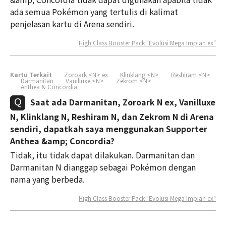
ada semua Pokémon yang tertulis di kalimat
penjelasan kartu di Arena sendiri.
High Class Booster Pack "Evolusi Mega Impian ex"
Kartu Terkait
Zoroark <N> ex
Klinklang <N>
Reshiram <N>
Darmanitan
Vanilluxe <N>
Zekrom <N>
Anthea & Concordia
Saat ada Darmanitan, Zoroark N ex, Vanilluxe
N, Klinklang N, Reshiram N, dan Zekrom N di Arena
sendiri, dapatkah saya menggunakan Supporter
Anthea &amp; Concordia?
Tidak, itu tidak dapat dilakukan. Darmanitan dan
Darmanitan N dianggap sebagai Pokémon dengan
nama yang berbeda.
High Class Booster Pack "Evolusi Mega Impian ex"