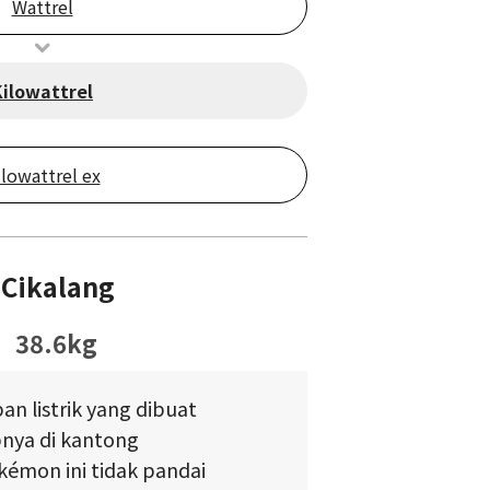
Wattrel
Kilowattrel
ilowattrel ex
Cikalang
38.6kg
n listrik yang dibuat
nya di kantong
émon ini tidak pandai