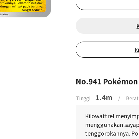
K
No.941 Pokémon 
1.4m
Tinggi
/
Berat
Kilowattrel menyimpa
menggunakan sayap
tenggorokannya. Pok