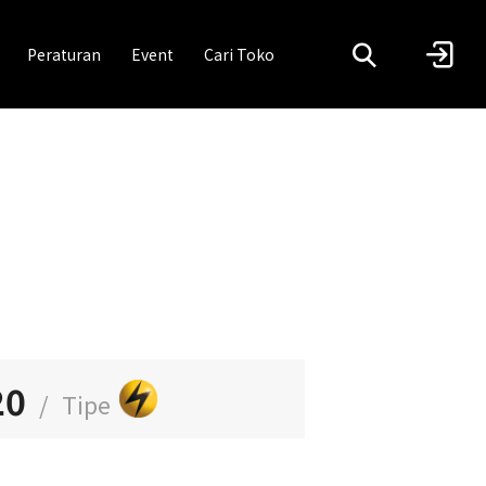
Peraturan
Event
Cari Toko
20
/
Tipe