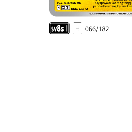
H
066/182