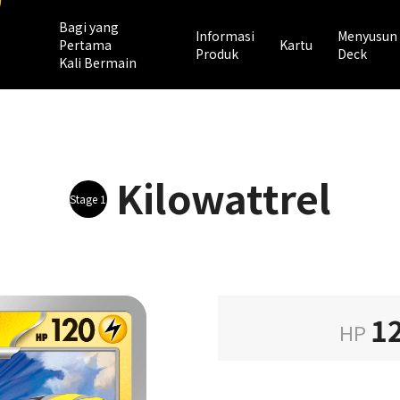
Bagi yang
Informasi
Menyusun
Pertama
Kartu
Produk
Deck
Kali Bermain
Kilowattrel
Stage 1
1
HP