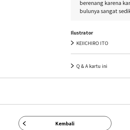
berenang karena ka
bulunya sangat sedik
Ilustrator
KEIICHIRO ITO
Q & A kartu ini
Kembali