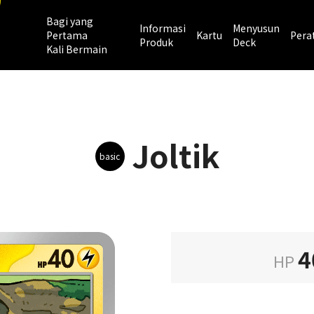
Bagi yang
Informasi
Menyusun
Pertama
Kartu
Pera
Produk
Deck
Kali Bermain
Joltik
basic
4
HP