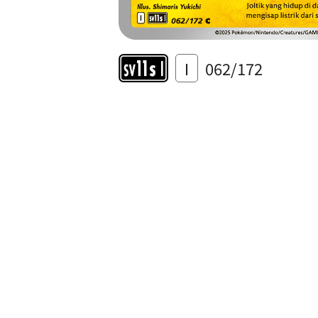
I
062/172