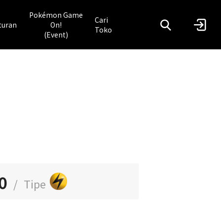
Pokémon Game
Cari
turan
On!
Toko
(Event)
0
/
Tipe