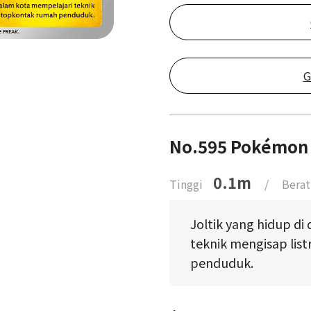
G
No.595 Pokémon
0.1m
Tinggi
/
Berat
Joltik yang hidup di
teknik mengisap list
penduduk.