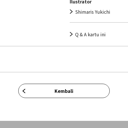
Ilustrator
Shimaris Yukichi
Q & A kartu ini
Kembali