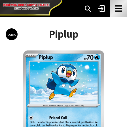
Piplup
basic