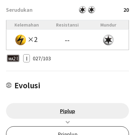
Serudukan
20
Kelemahan
Resistansi
Mundur
×2
--
I
027/103
Evolusi
Piplup
Prinplup