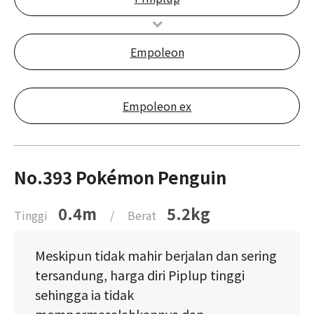
Empoleon
Empoleon ex
No.393 Pokémon Penguin
0.4m
5.2kg
Tinggi
/
Berat
Meskipun tidak mahir berjalan dan sering
tersandung, harga diri Piplup tinggi
sehingga ia tidak
mempermasalahkannya dan