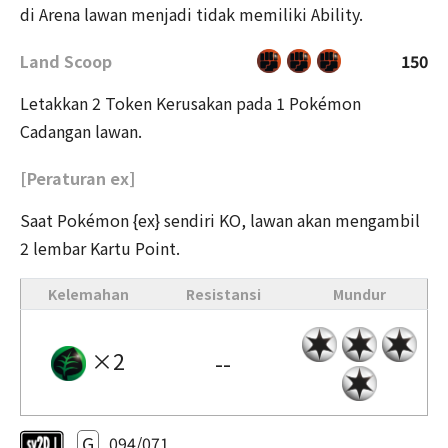
di Arena lawan menjadi tidak memiliki Ability.
Land Scoop
150
Letakkan 2 Token Kerusakan pada 1 Pokémon
Cadangan lawan.
[Peraturan ex]
Saat Pokémon {ex} sendiri KO, lawan akan mengambil
2 lembar Kartu Point.
Kelemahan
Resistansi
Mundur
×2
--
G
094/071