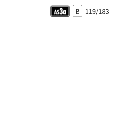
B
119/183