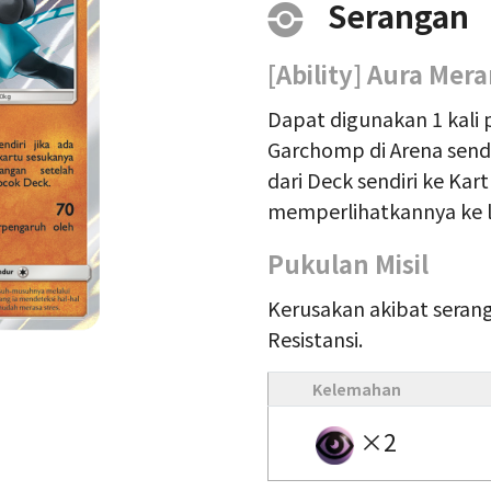
Serangan
[Ability] Aura Mer
Dapat digunakan 1 kali pa
Garchomp di Arena send
dari Deck sendiri ke Ka
memperlihatkannya ke l
Pukulan Misil
Kerusakan akibat serang
Resistansi.
Kelemahan
×2