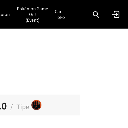
Pokémon Game
Cari
turan
On!
Toko
(Event)
10
/
Tipe