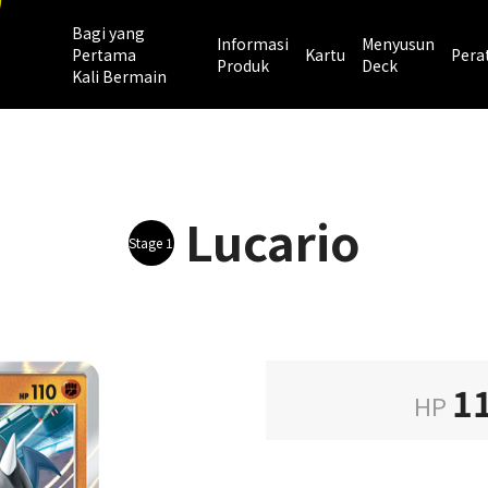
Bagi yang
Informasi
Menyusun
Pertama
Kartu
Pera
Produk
Deck
Kali Bermain
Lucario
Stage 1
1
HP