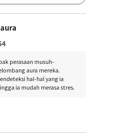
aura
54
bak perasaan musuh-
elombang aura mereka.
ndeteksi hal-hal yang ia
hingga ia mudah merasa stres.