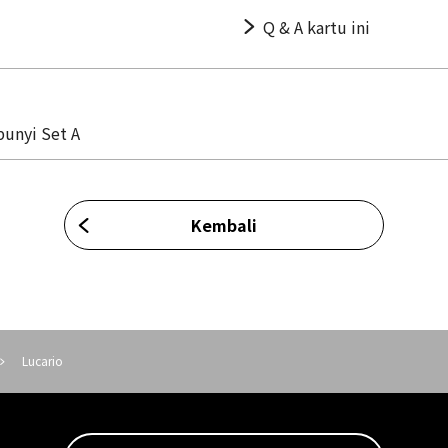
Q & A kartu ini
unyi Set A
Kembali
Lucario